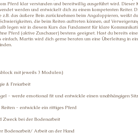
 vom Pferd klar verstanden und bereitwillig ausgeführt wird. Dieser K
ewendet werden und entwickelt dich zu einem kompetenten Reiter. D
 z.B. das äußere Bein zurücknehmen beim Angaloppieren, weißt du 
Schwierigkeiten, die beim Reiten auftreten können, auf Verweigerun
alb legen wir in diesem Kurs das Fundament für klare Kommunikati
ohne Pferd (aktive Zuschauer) bestens geeignet. Hast du bereits ein
ns einfach, Martin wird dich gerne beraten um eine Überleitung in e
inden.
sblock mit jeweils 3 Modulen)
e & Freiarbeit
el - werde emotional fit und entwickle einen unabhängigen Sit
Reiten - entwickle ein rittiges Pferd
d Zweck bei der Bodenarbeit
er Bodenarbeit/ Arbeit an der Hand