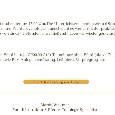
 und endet um 17:00 Uhr. Die Unterrichtszeit beträgt zirka 6 Stu
e und Pferdepsychologie, danach geht es weiter mit der prakt
se von zirka 1,5 Stunden, anschließend haben wir wieder gemei
t Pferd beträgt € 900,00 / für Teilnehmer ohne Pferd (aktive Zus
 wie Box, Anlagenbenützung, Leihpferd, Verpflegung, etc.
Zur Online Buchung der Kurse
Martin Wimmer
Parelli Instruktor & Pferde-Trainings-Spezialist