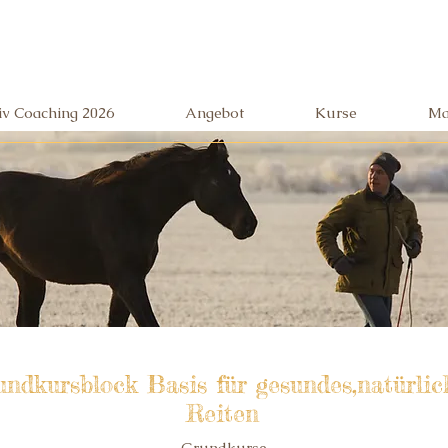
siv Coaching 2026
Angebot
Kurse
Ma
ndkursblock Basis für gesundes,natürlic
Reiten
Grundkurse