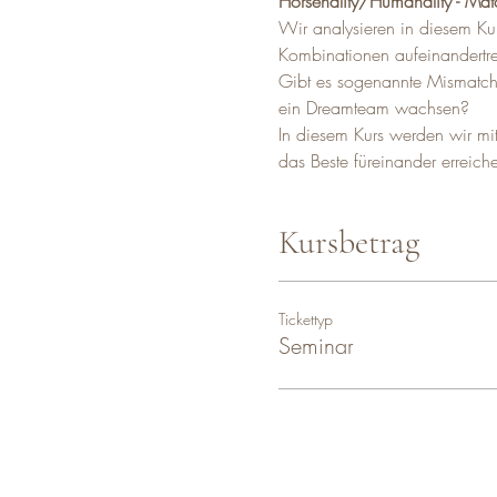
Horsenality/Humanality - Ma
Wir analysieren in diesem Ku
Kombinationen aufeinandertr
Gibt es sogenannte Mismatche
ein Dreamteam wachsen?
In diesem Kurs werden wir mi
das Beste füreinander erreic
Kursbetrag
Tickettyp
Seminar