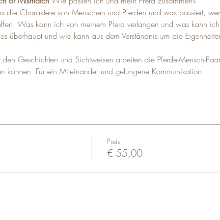
tch or Mismatch
 Wie passen ich und mein Pferd zusammen?
rs die Charaktere von Menschen und Pferden und was passiert, wen
effen. Was kann ich von meinem Pferd verlangen und was kann ich 
s überhaupt und wie kann aus dem Verständnis um die Eigenheiten 
t den Geschichten und Sichtweisen arbeiten die Pferde-Mensch-Paa
hen können. Für ein Miteinander und gelungene Kommunikation.
Preis
€ 55,00