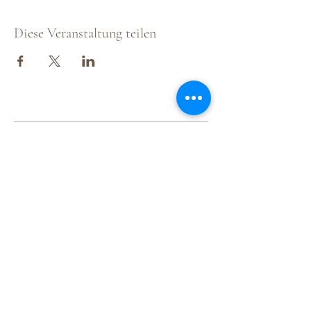
Diese Veranstaltung teilen
Martin Wimmer
Parelli Instruktor & Pferde-Trainings-
Spezialist
Fohlenweide Rohrmühle,
2020 Sonnberg, Hollabrunner Straße 59, NÖ
+43 676 305 60 17
office@martinwimmer.net
Share