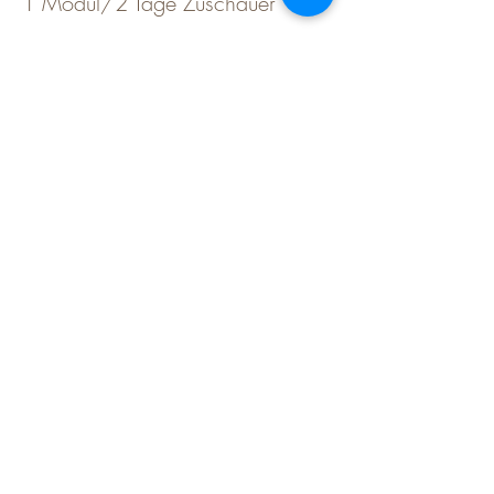
1 Modul/2 Tage Zuschauer
Mehr Infos
Preis
€ 110,00
Diese Veranstaltung teilen
Martin Wimmer
Parelli Instruktor & Pferde-Trainings-
Spezialist
Fohlenweide Rohrmühle,
2020 Sonnberg, Hollabrunner Straße 59, NÖ