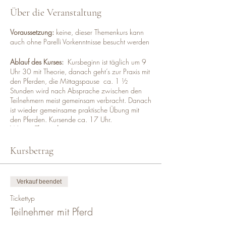
Über die Veranstaltung
Voraussetzung:
keine, dieser Themenkurs kann
auch ohne Parelli Vorkenntnisse besucht werden
Ablauf des Kurses:
Kursbeginn ist täglich um 9
Uhr 30 mit Theorie, danach geht’s zur Praxis mit
den Pferden, die Mittagspause ca. 1 ½
Stunden wird nach Absprache zwischen den
Teilnehmern meist gemeinsam verbracht. Danach
ist wieder gemeinsame praktische Übung mit
den Pferden. Kursende ca. 17 Uhr.
Weitere Themenkurse:
„Ausreiten mit Sicherheit und Entspannung“
2
Tage
Kursbetrag
„Von der Stange bis zum Sprung“
2 Tage
„Transformiere das schreckhafte Pferd“
2 Tage
Jungpferdekurs
„Der richtige Start ist alles!“
für
Verkauf beendet
Menschen mit Pferden zwischen
1 und 4 Jahren
Tickettyp
Die Kursgebühr für Teilnehmer mit Pferd beträgt
Teilnehmer mit Pferd
für 2-Tage Kurs € 300,00.