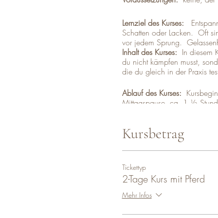
Lernziel des Kurses:
Entspannu
Schatten oder Lacken. Oft sin
vor jedem Sprung. Gelassenhe
Inhalt des Kurses:
In diesem Ku
du nicht kämpfen musst, sonde
die du gleich in der Praxis t
Ablauf des Kurses:
Kursbeginn 
Mittagspause ca. 1 ½ Stunde
wieder gemeinsame praktische
Pferden gleichzeitig unterrich
Kursbetrag
Weitere Themenkurse:
„Sicher und entspannt ausreit
„Von der Stange bis zum Spr
Tickettyp
2-Tage Kurs mit Pferd
„Jungpferdekurs - der richtige St
„Verliere deine Angst beim Rei
Mehr Infos
Die Kursgebühr für Teilnehme