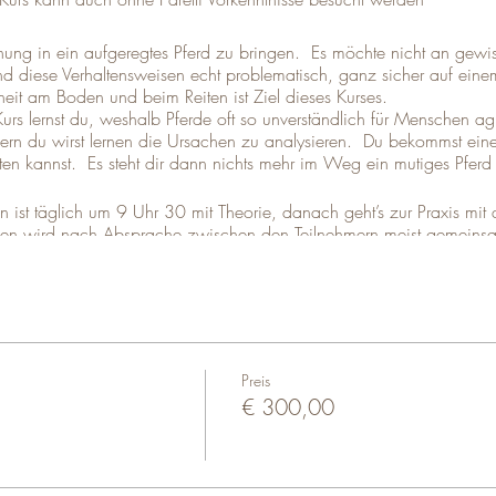
ng in ein aufgeregtes Pferd zu bringen. Es möchte nicht an gewis
d diese Verhaltensweisen echt problematisch, ganz sicher auf einem
it am Boden und beim Reiten ist Ziel dieses Kurses.
rs lernst du, weshalb Pferde oft so unverständlich für Menschen ag
rn du wirst lernen die Ursachen zu analysieren. Du bekommst eine k
esten kannst. Es steht dir dann nichts mehr im Weg ein mutiges Pferd
ist täglich um 9 Uhr 30 mit Theorie, danach geht’s zur Praxis mit 
n wird nach Absprache zwischen den Teilnehmern meist gemeinsam
 Übung mit den Pferden. Kursende ca. 17 Uhr. Der Kurs wird in E
tet. So werden die jungen Pferde gezielt gefördert, aber nicht überfor
en“
2 Tage
ung“
2 Tage
Preis
€ 300,00
art ist alles!"
2 Tage
ten“
2 Tage
r mit Pferd beträgt pro Themenkurs, jeweils 2 Tage € 300,00.