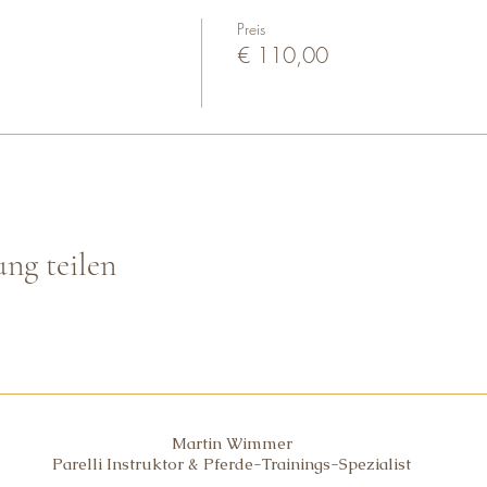
nehmer ohne Pferd (Zuschauer) bestens geeignet, Gebühr pro 2-Tage
Preis
 Nebengebühren wie Box, Anlagenbenützung, Verpflegung, etc.
€ 110,00
r bei Martins Parelli Office unter bo.parelli@aon.at bzw. Tel. 
ung teilen
Martin Wimmer
Parelli Instruktor & Pferde-Trainings-Spezialist