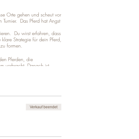
se Orte gehen und scheut vor
 Turnier. Das Pferd hat Angst
ieren. Du wirst erfahren, dass
lare Strategie für dein Pferd,
 zu formen.
den Pferden, die
 verbracht. Danach ist
inheiten mit maximal 3
dert.
Verkauf beendet