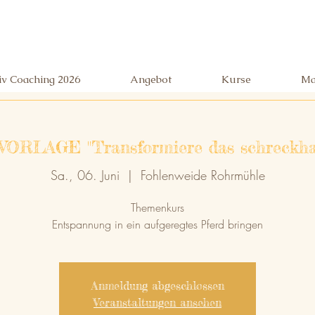
siv Coaching 2026
Angebot
Kurse
Ma
RLAGE "Transformiere das schreckhaf
Sa., 06. Juni
  |  
Fohlenweide Rohrmühle
Themenkurs
Entspannung in ein aufgeregtes Pferd bringen
Anmeldung abgeschlossen
Veranstaltungen ansehen