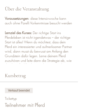
Über die Veranstaltung
Voraussetzungen
: diese Intensivwoche kann
auch ohne Parelli Vorkenntnisse besucht werden
Lernziel des Kurses:
Der richtige Start ins
Pferdeleben ist nicht irgendetwas – der richtige
Start ist alles! Wenn du möchtest, dass dein
Pferd ein interessierter und aufmerksamer Partner
wird, dann musst du bewusst am Anfang den
Grundstein dafür legen. Lerne deinem Pferd
zuzuhören und leite dann die Strategie ab, wie
du dein Pferd für deine Ziele gewinnen kannst.
Das ABC der Pferdesprache, Verständnis für die
Kursbetrag
pferdeinterne Kommunikation aufbauen und auf
ein Pferd – Mensch Gespräch transferieren. Wie
kann der Mensch dem Pferd eine Idee
Verkauf beendet
vermitteln? Wie steuere ich meinen Körper, um
dem Pferd eine klare Anweisung geben zu
Tickettyp
können? Mitnehmen dieser Kommunikation in
Teilnehmer mit Pferd
den Sattel und Basisübungen für Sicherheit vom