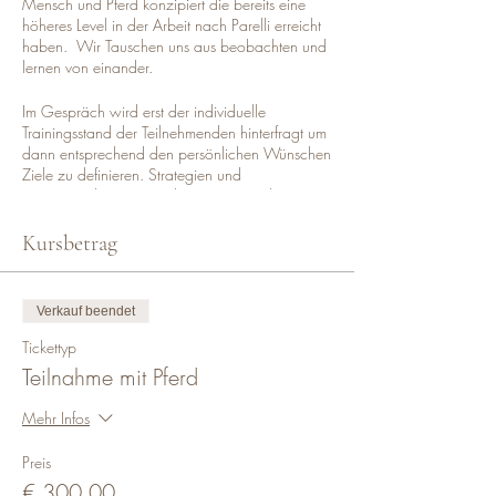
Mensch und Pferd konzipiert die bereits eine
höheres Level in der Arbeit nach Parelli erreicht
haben. Wir Tauschen uns aus beobachten und
lernen von einander.
Im Gespräch wird erst der individuelle
Trainingsstand der Teilnehmenden hinterfragt um
dann entsprechend den persönlichen Wünschen
Ziele zu definieren. Strategien und
Hintergrundwissen werden ausgetauscht um
später am Platz in praktischen Übungen
umgesetzt zu werden.
Kursbetrag
Angeleitete Übungen und Aufgaben werden an
die Wünsche der Gruppe und die individuellen
Fähigkeiten angepasst. Basisübungen werden
Verkauf beendet
veriteft und durch gymnastizierende Arbeit
praktisch umgesetzt.
Tickettyp
Teilnahme mit Pferd
Eine Vorkenntnis der 7 Spiele in Theorie und
praxis wird in diesem Kurs bereits
Mehr Infos
vorausgessetzt.
Preis
Die Kursgebühr für TeilnehmerInnen mit
€ 300,00
Pferd beträgt € 300,00 für 2 Tage, für