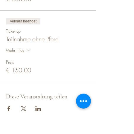
TeilnehmerInnen ohne Pferd (aktive
ZuschauerInnen) € 150,00.
Verkauf beendet
Alle Kursgebühren sind exkl. Nebengebühren
wie Box, Anlagenbeützung, Leihpferd,
Tickettyp
Verpflegung, Übernachtung, etc.
Teilnahme ohne Pferd
Jetzt ONLINE anmelden oder weitere
Mehr Infos
Informationen
unter office@martinwimmer.net
oder Tel. +43(0)676 340 88 80
Preis
€ 150,00
Diese Veranstaltung teilen