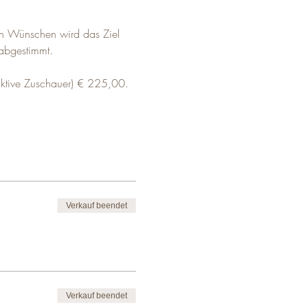
hen Wünschen wird das Ziel 
 abgestimmt.
(aktive Zuschauer) € 225,00. 
Verkauf beendet
Verkauf beendet