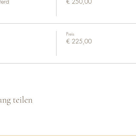
ferd
€ 250,00
Preis
€ 225,00
ung teilen