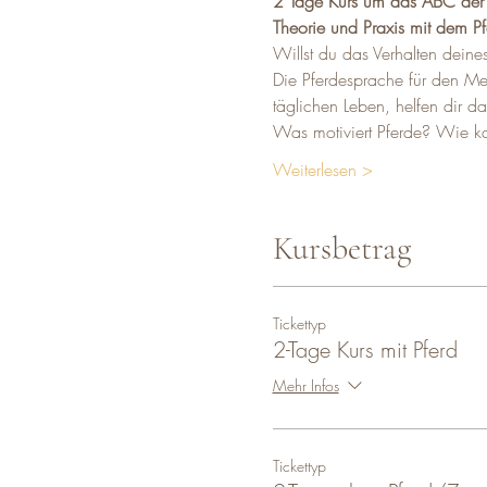
2 Tage Kurs um das ABC der 
Theorie und Praxis mit dem P
Willst du das Verhalten deine
Die Pferdesprache für den M
täglichen Leben, helfen dir da
Was motiviert Pferde? Wie ka
Weiterlesen >
Kursbetrag
Tickettyp
2-Tage Kurs mit Pferd
Mehr Infos
Tickettyp