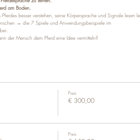
Pferdesprache zu lernen.
ferd am Boden.
s Pferdes besser verstehen, seine Körpersprache und Signale lesen l
enschen → die 7 Spiele und Anwendungsbeispiele im
bei.
nn der Mensch dem Pferd eine Idee vermitteln? 
Preis
€ 300,00
Preis