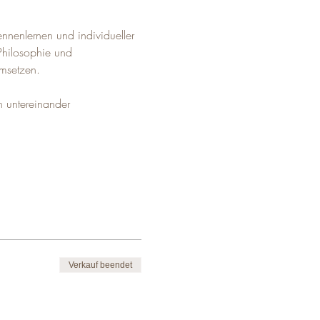
nnenlernen und individueller 
Philosophie und 
msetzen.
 untereinander
Verkauf beendet