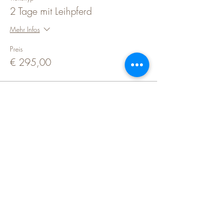
2 Tage mit Leihpferd
Mehr Infos
Preis
€ 295,00
Diese Veranstaltung teilen
Martin Wimmer
Parelli Instruktor & Pferde-Trainings-
Spezialist
Fohlenweide Rohrmühle,