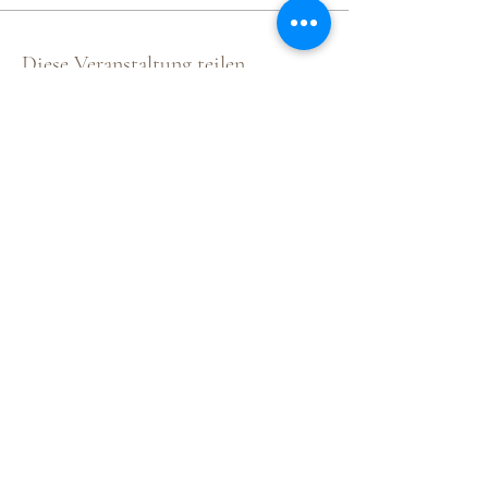
Diese Veranstaltung teilen
Martin Wimmer
Parelli Instruktor & Pferde-Trainings-
Spezialist
Fohlenweide Rohrmühle,
2020 Sonnberg, Hollabrunner Straße 59, NÖ
+43 676 305 60 17
office@martinwimmer.net
Share